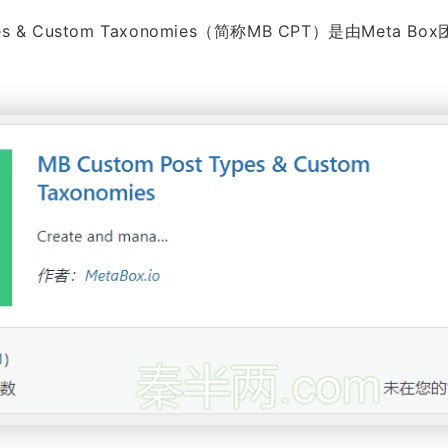
Types & Custom Taxonomies（简称MB CPT）是由Met
。