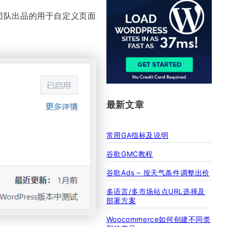
a Box团队出品的用于自定义页面
最新文章
常用GA指标及说明
谷歌GMC教程
谷歌Ads – 按天气条件调整出价
多语言/多市场站点URL选择及
部署方案
Woocommerce如何创建不同类